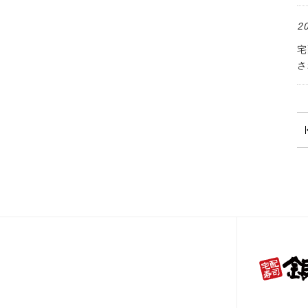
2
宅
さ