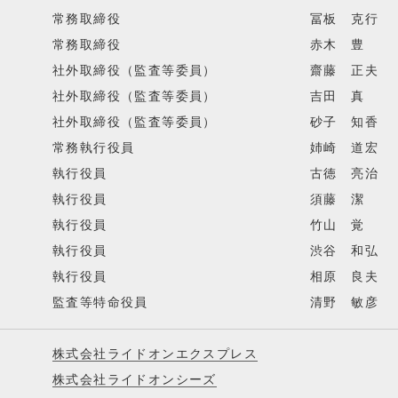
常務取締役
冨板 克行
常務取締役
赤木 豊
社外取締役（監査等委員）
齋藤 正夫
社外取締役（監査等委員）
吉田 真
社外取締役（監査等委員）
砂子 知香
常務執行役員
姉崎 道宏
執行役員
古徳 亮治
執行役員
須藤 潔
執行役員
竹山 覚
執行役員
渋谷 和弘
執行役員
相原 良夫
監査等特命役員
清野 敏彦
株式会社ライドオンエクスプレス
株式会社ライドオンシーズ