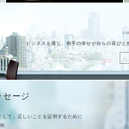
CO
ビジネスを通じ、相手の幸せが
自らの喜びと
ッセージ
として」
正しいことを証明するために
 朗