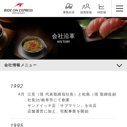
IR情報
採用情報
事業内容
会社沿革
HISTORY
会社情報メニュー
1992
4月
江見（現 代表取締役社長）と松島（現 取締役副
社長)が岐阜市にて創業
サンドイッチ店「サブマリン」を出店
店舗運営に加え、宅配事業を開始
1995