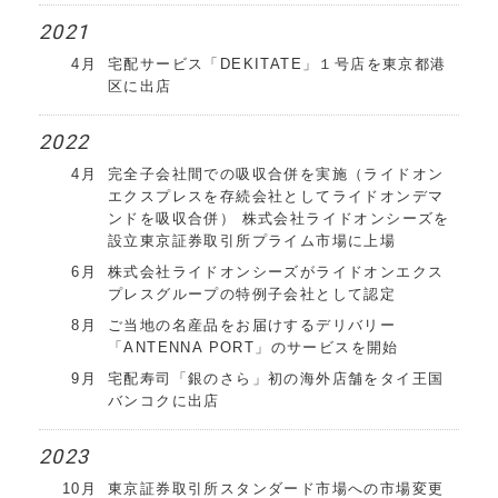
2021
4月
宅配サービス「DEKITATE」１号店を東京都港
区に出店
2022
4月
完全子会社間での吸収合併を実施
（ライドオン
エクスプレスを存続会社としてライドオンデマ
ンドを吸収合併）
株式会社ライドオンシーズを
設立
東京証券取引所プライム市場に上場
6月
株式会社ライドオンシーズがライドオンエクス
プレスグループの特例子会社として認定
8月
ご当地の名産品をお届けするデリバリー
「ANTENNA PORT」のサービスを開始
9月
宅配寿司「銀のさら」初の海外店舗をタイ王国
バンコクに出店
2023
10月
東京証券取引所スタンダード市場への市場変更