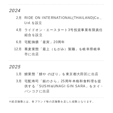
2024
2月
RIDE ON INTERNATIONAL(THAILAND)Co.,
Ltd.を設立
4月
ライドオン・エースタート3号投資事業有限責任
組合を設立
6月
宅配御膳「釜寅」20周年
12月
蕎麦業態「最上（もがみ）製麺」を岐阜県岐阜
市に出店
2025
1月
鰻業態「鰻や のぼり」を東京都大田区に出店
3月
宅配寿司「銀のさら」25周年
本格和食料理を提
供する「SUSHI&UNAGI GIN SARA」をタイ・
バンコクに出店
※総店舗数とは、各ブランド毎の店舗数を足した総数となります。