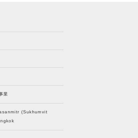
事業
asanmitr (Sukhumvit
angkok