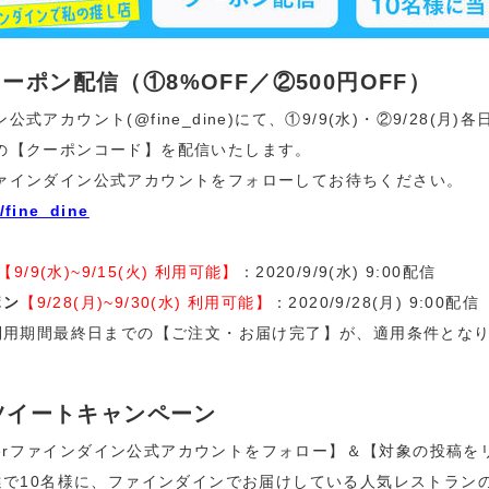
定クーポン配信（①8%OFF／②500円OFF）
ン公式アカウント(@fine_dine)にて、①9/9(水)・②9/28(月)各
ポンの【クーポンコード】を配信いたします。
erファインダイン公式アカウントをフォローしてお待ちください。
m/fine_dine
【9/9(水)~9/15(火) 利用可能】
：2020/9/9(水) 9:00配信
ポン
【9/28(月)~9/30(水) 利用可能】
：2020/9/28(月) 9:00配信
利用期間最終日までの【ご注文・お届け完了】が、適用条件とな
ツイートキャンペーン
tterファインダイン公式アカウントをフォロー】＆【対象の投稿
選で10名様に、ファインダインでお届けしている人気レストラン