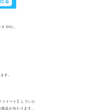
日９:00に、
ります。
をリツイート】していた
の賞品が当たります。