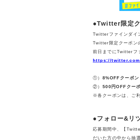
●Twitter限
Twitterファインダイ
Twitter限定クー
前日までにTwitt
https://twitter.co
①）
8%OFFクーポン
②）
500円OFFクー
※各クーポンは、ご
●フォロー&リ
応募期間中、【Twi
だいた方の中から抽