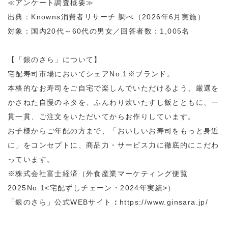
≪アンケート調査概要≫
出典：Knowns消費者リサーチ 調べ（2026年6月実施）
対象：国内20代～60代の男女／回答者数：1,005名
【「銀のさら」について】
宅配寿司市場においてシェアNo.1※ブランド。
本格的なお寿司をご自宅で楽しんでいただけるよう、厳選を
かさねた自慢のネタを、ふんわり炊いたすし飯とともに、一
貫一貫、ご注文をいただいてからお作りしています。
お子様からご年配の方まで、「おいしいお寿司をもっと身近
に」をコンセプトに、商品力・サービス力に徹底的にこだわ
っています。
※株式会社富士経済（外食産業マーケティング便覧
2025No.1<宅配ずしチェーン・2024年実績>）
「銀のさら」公式WEBサイト
：
https://www.ginsara.jp/