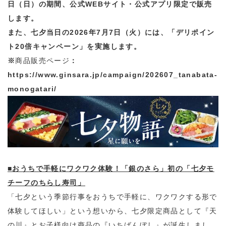
日（日）の期間、公式WEBサイト・公式アプリ限定で販売
します。
また、七夕当日の2026年7月7日（火）には、「デリポイン
ト20倍キャンペーン」を実施します。
※
商品販売ページ
：
https://www.ginsara.jp/campaign/202607_tanabata-
monogatari/
■
おうちで手軽にワクワク体験！「銀のさら」初の「七夕モ
チーフのちらし寿司」
「七夕という季節行事をおうちで手軽に、ワクワクする形で
体験してほしい」という想いから、七夕限定商品として『天
の川』とお子様向け商品の『いちばんぼし』が誕生しまし